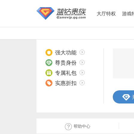
大厅特权
游戏
强大功能
尊贵身份
专属礼包
实惠折扣
帮助中心