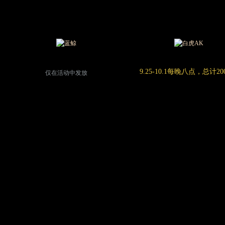
01
蓝
您还没有
独
钻
享
贵
逆
族
战
腾
4
讯
项
游
9.25-10.1每晚八点，总计20
特
戏
仅在活动中发放
权
VIP
02
蓝
独
钻
享
贵
逆
族