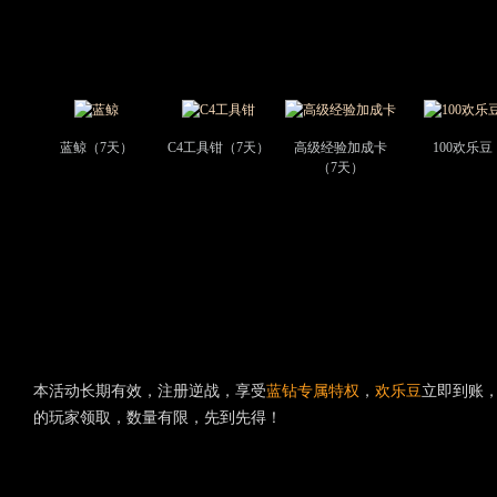
战
腾
2
讯
大
游
礼
戏
蓝
包
VIP
钻
专
属
蓝鲸（7天）
C4工具钳（7天）
高级经验加成卡
100欢乐豆
新
（7天）
手
礼
包
本活动长期有效，注册逆战，享受
蓝钻专属特权
，
欢乐豆
立即到账
的玩家领取，数量有限，先到先得！